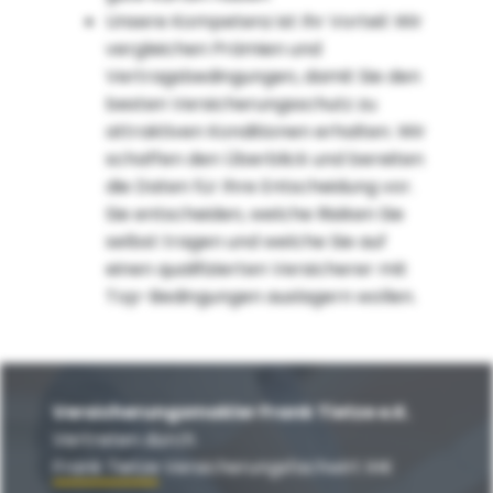
Unsere Kompetenz ist Ihr Vorteil: Wir
vergleichen Prämien und
Vertragsbedingungen, damit Sie den
besten Versicherungsschutz zu
attraktiven Konditionen erhalten. Wir
schaffen den Überblick und bereiten
die Daten für Ihre Entscheidung vor.
Sie entscheiden, welche Risiken Sie
selbst tragen und welche Sie auf
einen qualifizierten Versicherer mit
Top-Bedingungen auslagern wollen.
Versicherungsmakler Frank Tietze e.K.
Vertreten durch
Frank Tietze Versicherungsfachwirt IHK