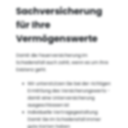
Sachversicherung
für Ihre
Vermögenswerte
Damit die Feuerversicherung im
Schadensfall auch zahlt, wenn es um Ihre
Existenz geht.
Wir unterstützen Sie bei der richtigen
Ermittlung des Versicherungswerts -
damit eine Unterversicherung
ausgeschlossen ist
Individuelle Vertragsgestaltung:
Damit Sie im Schadensfall immer
gute Karten haben