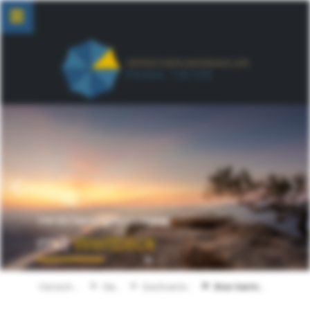
zurück
weite
Versicherungskonzepte
mit
Weitblick
Versicherungen
Gewerbe
Sachversicherungen
Ihre Vermögenswerte